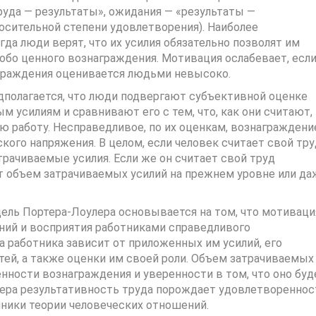
уда — результаты», ожидания — «результаты —
носительной степени удовлетворения). Наиболее
да люди верят, что их усилия обязательно позволят им
обо ценного вознаграждения. Мотивация ослабевает, есл
аграждения оценивается людьми невысоко.
едполагается, что люди подвергают субъективной оценке
 усилиям и сравнивают его с тем, что, как они считают,
ую работу. Несправедливое, по их оценкам, вознаграждени
ого напряжения. В целом, если человек считает свой тру
рачиваемые усилия. Если же он считает свой труд
ит объем затрачиваемых усилий на прежнем уровне или да
ель Портера-Лоулера основывается на том, что мотиваци
ний и восприятия работниками справедливого
а работника зависит от приложенных им усилий, его
ей, а также оценки им своей роли. Объем затрачиваемых
нности вознаграждения и уверенности в том, что оно буд
лера результативность труда порождает удовлетвореннос
нники теории человеческих отношений.