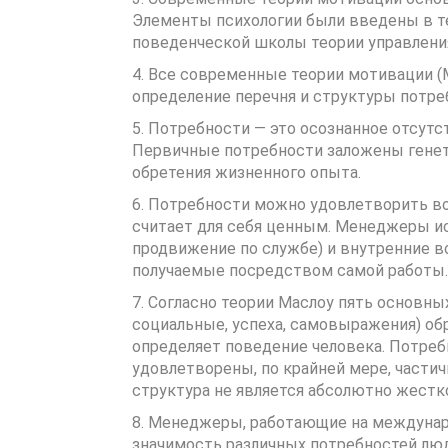
Элементы психологии были введены в те
поведенческой школы теории управлени
4. Все современные теории мотивации (М
определение перечня и структуры потре
5. Потребности — это осознанное отсут
Первичные потребности заложены генет
обретения жизненного опыта.
6. Потребности можно удовлетворить во
считает для себя ценным. Менеджеры 
продвижение по службе) и внутренние в
получаемые посредством самой работы.
7. Согласно теории Маслоу пять основны
социальные, успеха, самовыражения) об
определяет поведение человека. Потреб
удовлетворены, по крайней мере, частич
структура не является абсолютно жестко
8. Менеджеры, работающие на междунаро
значимость различных потребностей люд