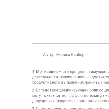
Автор:
Марина Винберг
1.
Мотивация
— это процесс стимулирова
деятельности, направленной на достиже
продуктивного выполнения принятых ре
2. Вследствие доминирующей роли соци
могут оказываться эффективными даже 
допущениях (например, концепции «экон
3. Современные теории мотивации основ