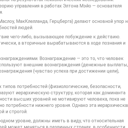
орию управления в работах Элтона Мэйо — основателя
я.
аслоу, МакКлелланда, Герцберга) делают основной упор н
бностей людей.
ствие чего-либо, вызывающее побуждение к действию.
ически, а вторичные вырабатываются в ходе познания и
знаграждениями. Вознаграждение — это то, что человек
используют внешние вознаграждения (денежные выплаты,
ознаграждения (чувство успеха при достижении цели),
х типов потребностей (физиологические, безопасности,
разуют иерархическую структуру, которая как доминанта
ности высших уровней не мотивируют человека, пока не
но потребности нижнего уровня. Однако эта иерархическа
й и строгой.
дном уровне, должны иметь в виду, что относительная
ей может меняться в различных странах, в особенности,