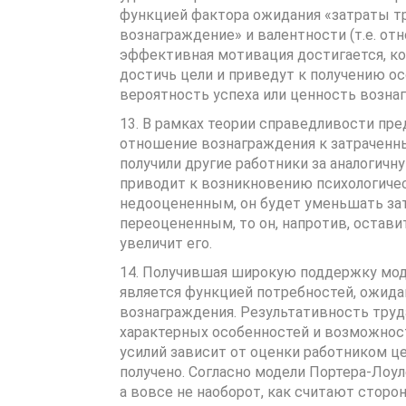
функцией фактора ожидания «затраты тр
вознаграждение» и валентности (т.е. от
эффективная мотивация достигается, ког
достичь цели и приведут к получению ос
вероятность успеха или ценность возн
13. В рамках теории справедливости пр
отношение вознаграждения к затраченным
получили другие работники за аналогичн
приводит к возникновению психологическ
недооцененным, он будет уменьшать зат
переоцененным, то он, напротив, остав
увеличит его.
14. Получившая широкую поддержку мод
является функцией потребностей, ожида
вознаграждения. Результативность труд
характерных особенностей и возможност
усилий зависит от оценки работником це
получено. Согласно модели Портера-Лоу
а вовсе не наоборот, как считают сторо