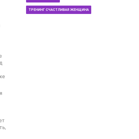
ТРЕНИНГ СЧАСТЛИВАЯ ЖЕНЩИНА
и
е
д
же
я
ет
ть,