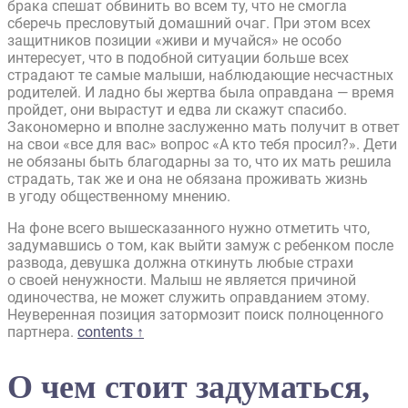
брака спешат обвинить во всем ту, что не смогла
сберечь пресловутый домашний очаг. При этом всех
защитников позиции «живи и мучайся» не особо
интересует, что в подобной ситуации больше всех
страдают те самые малыши, наблюдающие несчастных
родителей. И ладно бы жертва была оправдана — время
пройдет, они вырастут и едва ли скажут спасибо.
Закономерно и вполне заслуженно мать получит в ответ
на свои «все для вас» вопрос «А кто тебя просил?». Дети
не обязаны быть благодарны за то, что их мать решила
страдать, так же и она не обязана проживать жизнь
в угоду общественному мнению.
На фоне всего вышесказанного нужно отметить что,
задумавшись о том, как выйти замуж с ребенком после
развода, девушка должна откинуть любые страхи
о своей ненужности. Малыш не является причиной
одиночества, не может служить оправданием этому.
Неуверенная позиция затормозит поиск полноценного
партнера.
contents ↑
О чем стоит задуматься,