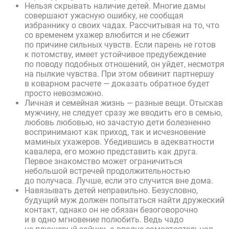
Нельзя скрывать наличие детей. Многие дамы
совершают ужасную ошибку, не сообщая
избраннику о своих чадах. Рассчитывая на то, что
со временем ухажер влюбится и не сбежит
по причине сильных чувств. Если парень не готов
к потомству, имеет устойчивое предубеждение
по поводу подобных отношений, он уйдет, несмотря
на пылкие чувства. При этом обвинит партнершу
в коварном расчете — доказать обратное будет
просто невозможно.
Личная и семейная жизнь — разные вещи. Отыскав
мужчину, не следует сразу же вводить его в семью,
любовь любовью, но зачастую дети болезненно
воспринимают как приход, так и исчезновение
маминых ухажеров. Убедившись в адекватности
кавалера, его можно представить как друга.
Первое знакомство может ограничиться
небольшой встречей продолжительностью
до получаса. Лучше, если это случится вне дома.
Навязывать детей неправильно. Безусловно,
будущий муж должен попытаться найти дружеский
контакт, однако он не обязан безоговорочно
и в одно мгновение полюбить. Ведь чадо