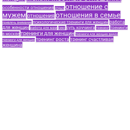
отношение с
особенности отношения
отдых
мужем
отношения в семье
отношения
работа
психологические тренинги для женщин
привлечь внимание
для женщин
суть коучинга
тренинги
работа для мам
секс
тренинг
тренинги для женщин
в москве
тренинги для женщин видео
тренинг роста
тренинг счастливая
тренинги для женщин
женщина