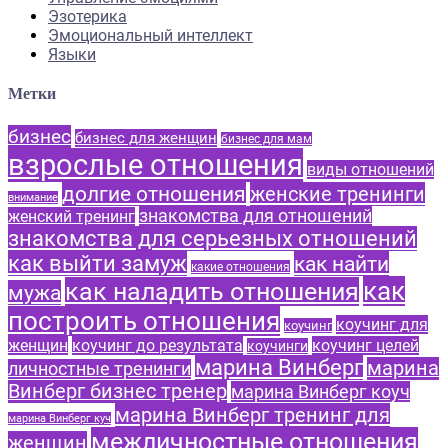
Эзотерика
Эмоциональный интеллект
Языки
Метки
бизнес
бизнес для женщин
бизнес для мам
взрослые отношения
виды отношений
долгие отношения
женские тренинги
внимание
знакомства для отношений
женский тренинг
знакомства для серьезных отношений
как выйти замуж
как найти
какие отношения
как
как наладить отношения
мужа
построить отношения
коучинг для
коучинг
женщин
коучинг до результата
коучинг целей
коучинги
марина Винберг
марина
личностные тренинги
Винберг бизнес тренер
марина Винберг коуч
марина Винберг тренинг для
марина Винберг куч
межличностные отношения
женщин