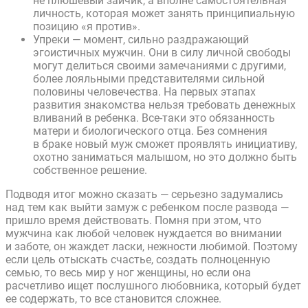
не плюшевый зайчик, а вполне самостоятельная
личность, которая может занять принципиальную
позицию «я против».
Упреки — момент, сильно раздражающий
эгоистичных мужчин. Они в силу личной свободы
могут делиться своими замечаниями с другими,
более лояльными представителями сильной
половины человечества. На первых этапах
развития знакомства нельзя требовать денежных
вливаний в ребенка. Все-таки это обязанность
матери и биологического отца. Без сомнения
в браке новый муж сможет проявлять инициативу,
охотно заниматься малышом, но это должно быть
собственное решение.
Подводя итог можно сказать — серьезно задумались
над тем как выйти замуж с ребенком после развода —
пришло время действовать. Помня при этом, что
мужчина как любой человек нуждается во внимании
и заботе, он жаждет ласки, нежности любимой. Поэтому
если цель отыскать счастье, создать полноценную
семью, то весь мир у ног женщины, но если она
расчетливо ищет послушного любовника, который будет
ее содержать, то все становится сложнее.