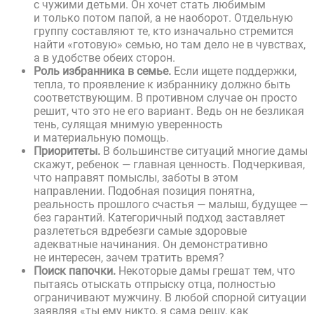
с чужими детьми. Он хочет стать любимым
и только потом папой, а не наоборот. Отдельную
группу составляют те, кто изначально стремится
найти «готовую» семью, но там дело не в чувствах,
а в удобстве обеих сторон.
Роль избранника в семье.
Если ищете поддержки,
тепла, то проявление к избраннику должно быть
соответствующим. В противном случае он просто
решит, что это не его вариант. Ведь он не безликая
тень, сулящая мнимую уверенность
и материальную помощь.
Приоритеты.
В большинстве ситуаций многие дамы
скажут, ребенок — главная ценность. Подчеркивая,
что направят помыслы, заботы в этом
направлении. Подобная позиция понятна,
реальность прошлого счастья — малыш, будущее —
без гарантий. Категоричный подход заставляет
разлететься вдребезги самые здоровые
адекватные начинания. Он демонстративно
не интересен, зачем тратить время?
Поиск папочки.
Некоторые дамы грешат тем, что
пытаясь отыскать отпрыску отца, полностью
ограничивают мужчину. В любой спорной ситуации
заявляя «ты ему никто, я сама решу, как