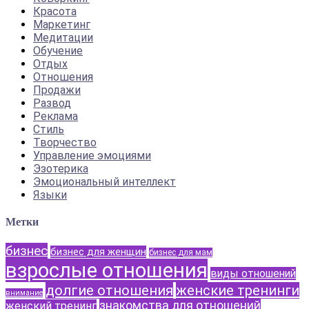
Красота
Маркетинг
Медитации
Обучение
Отдых
Отношения
Продажи
Развод
Реклама
Стиль
Творчество
Управление эмоциями
Эзотерика
Эмоциональный интеллект
Языки
Метки
бизнес
бизнес для женщин
бизнес для мам
взрослые отношения
виды отношений
долгие отношения
женские тренинги
внимание
знакомства для отношений
женский тренинг