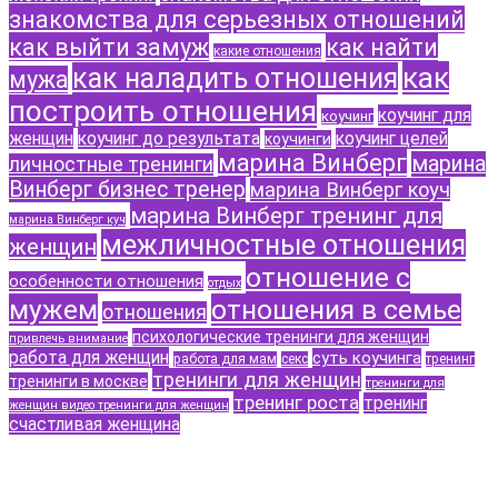
знакомства для серьезных отношений
как выйти замуж
как найти
какие отношения
как
как наладить отношения
мужа
построить отношения
коучинг для
коучинг
женщин
коучинг до результата
коучинг целей
коучинги
марина Винберг
марина
личностные тренинги
Винберг бизнес тренер
марина Винберг коуч
марина Винберг тренинг для
марина Винберг куч
межличностные отношения
женщин
отношение с
особенности отношения
отдых
мужем
отношения в семье
отношения
психологические тренинги для женщин
привлечь внимание
работа для женщин
суть коучинга
работа для мам
секс
тренинг
тренинги для женщин
тренинги в москве
тренинги для
тренинг роста
тренинг
женщин видео тренинги для женщин
счастливая женщина