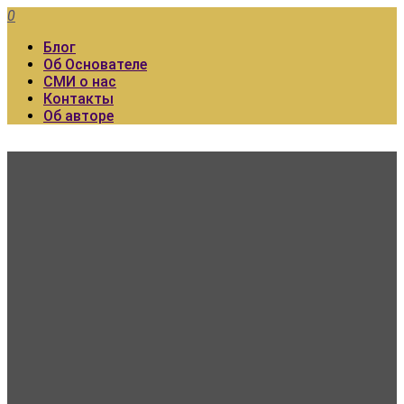
0
Блог
Об Основателе
СМИ о нас
Контакты
Об авторе