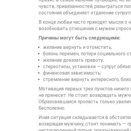
чувств, привязанностей, разыграться по
состояния объединяет отдаление супруг
В конце любви часто приходят мысли о н
возобновить отношения с мужем спросите
Причины могут быть следующими:
желание вернуть и отомстить;
боязнь перемен, потери социального ст
желание доказать правоту;
стереотипы, установки — супруг обяза
финансовая зависимость;
стремление вернуть интересного, близ
Мотивация первых трех пунктов ничего 
не принесет. Не стоит возвращать мужчи
Образовавшаяся пропасть только увели
бесполезно.
Иная ситуация складывается в обстоятел
возвращая мужчину, стоит понимать — п
чистосердечный порыв, показывающий ин