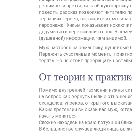
решимости претворить общую картину сч
повесть, рассказ позволяют читателю
терзаниях героев, вы видите их мотив
персонажа. Фильм показывает исключите
додумывать переживания героя. В семей
(душевной) информации, чем видимой.
Муж настроен на романтику, душевные 
Пережить счастливые моменты приятно, 
терять. Но не стоит превращать носталь
От теории к практик
Помимо внутренней гармонии нужны акт
на вопрос как вернуть былые отношения
скандалов, упреков, открытого высказа
Какие претензии высказывал муж, когда 
начать меняться.
Сложно находясь на краю потухшей близо
В большинстве случаев люди лишь выжид