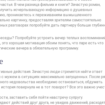
астья. В чем разница фильма и книги? Зачастую роман,
 получить исчерпывающую информацию о душевных
ацию, проникаетесь к переживаниям вымышленного
льно картинку, предоставляя зрителям самостоятельно
ных разговорах попробуйте дать партнеру больше глубин
беседы? Попробуйте устроить вечер теплых воспоминаний
это хорошая мотивация обоим понять, что паре есть что
гические вечера в обязательную программу.
е
ивные действия. Зачастую люди стремятся найти ответ
 с мужем в ситуациях максимально запущенных. После р
нного недовольства необходимо остановиться, обдумать.
история повернула не в тот поворот? Все это важно учес
сти, заставить себя пойти навстречу супругу.
ают действий друг друга, не увидев движений, расходя