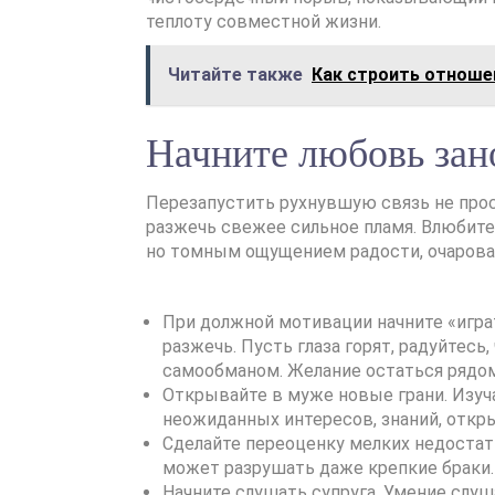
теплоту совместной жизни.
Читайте также
Как строить отноше
Начните любовь зан
Перезапустить рухнувшую связь не прос
разжечь свежее сильное пламя. Влюбите
но томным ощущением радости, очарова
При должной мотивации начните «игра
разжечь. Пусть глаза горят, радуйтесь
самообманом. Желание остаться рядом
Открывайте в муже новые грани. Изуча
неожиданных интересов, знаний, откр
Сделайте переоценку мелких недоста
может разрушать даже крепкие браки.<
Начните слушать супруга. Умение слу