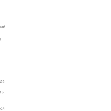
ной
.
яда
ть,
тся