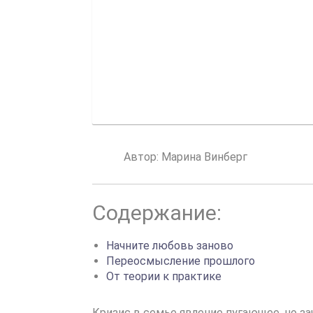
Автор:
Марина Винберг
Содержание:
Начните любовь заново
Переосмысление прошлого
От теории к практике
Кризис в семье явление пугающее, но з