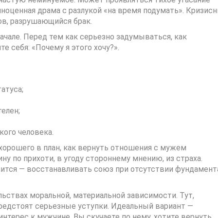
лноценная драма с разлукой «на время подумать». Кризис
ов, разрушающийся брак.
ачале. Перед тем как серьезно задумываться, как
 себя: «Почему я этого хочу?».
атуса;
телен;
кого человека.
хорошего в план, как вернуть отношения с мужем
ну по прихоти, в угоду стороннему мнению, из страха.
чится — восстанавливать союз при отсутствии фундамент
ьствах моральной, материальной зависимости. Тут,
редстоят серьезные уступки. Идеальный вариант —
терес к мужчине. Вы скучаете по нему, хотите вернуть