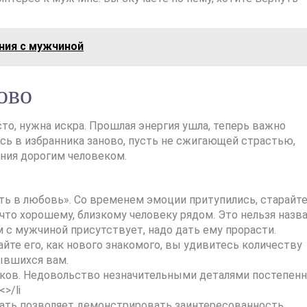
ния с мужчиной
ово
то, нужна искра. Прошлая энергия ушла, теперь важно
сь в избранника заново, пусть не сжигающей страстью,
ния дорогим человеком.
ть в любовь». Со временем эмоции притупились, старайт
, что хорошему, близкому человеку рядом. Это нельзя назв
 с мужчиной присутствует, надо дать ему прорасти.
йте его, как нового знакомого, вы удивитесь количеству
ывшихся вам.
тков. Недовольство незначительными деталями постепен
>/li
шать позволяет демонстрировать заинтересованность,