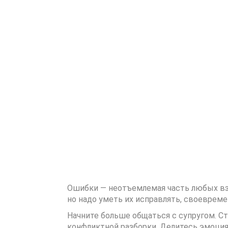
Ошибки — неотъемлемая часть любых вз
но надо уметь их исправлять, своевре
Начните больше общаться с супругом. С
конфликтной разборки. Делитесь эмоция