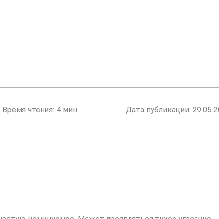
Время чтения: 4 мин
Дата публикации:
29.05.
ачастую неминуемое. Может проявляться тихое угасание