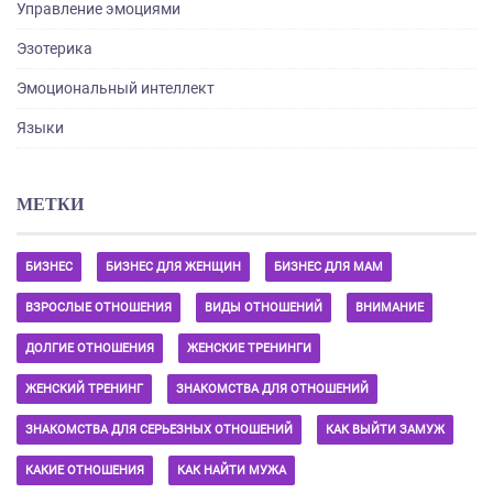
Управление эмоциями
Эзотерика
Эмоциональный интеллект
Языки
МЕТКИ
БИЗНЕС
БИЗНЕС ДЛЯ ЖЕНЩИН
БИЗНЕС ДЛЯ МАМ
ВЗРОСЛЫЕ ОТНОШЕНИЯ
ВИДЫ ОТНОШЕНИЙ
ВНИМАНИЕ
ДОЛГИЕ ОТНОШЕНИЯ
ЖЕНСКИЕ ТРЕНИНГИ
ЖЕНСКИЙ ТРЕНИНГ
ЗНАКОМСТВА ДЛЯ ОТНОШЕНИЙ
ЗНАКОМСТВА ДЛЯ СЕРЬЕЗНЫХ ОТНОШЕНИЙ
КАК ВЫЙТИ ЗАМУЖ
КАКИЕ ОТНОШЕНИЯ
КАК НАЙТИ МУЖА